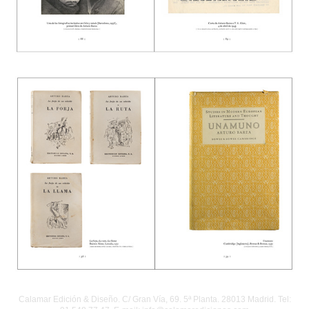
Calamar Edición & Diseño. C/ Gran Vía, 69. 5ª Planta. 28013 Madrid. Tel: