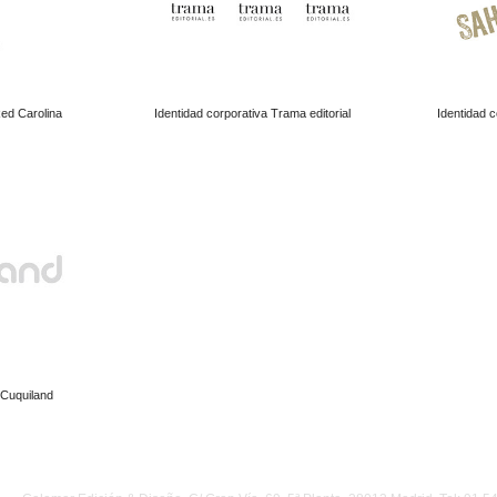
Red Carolina
Identidad corporativa Trama editorial
Identidad 
 Cuquiland