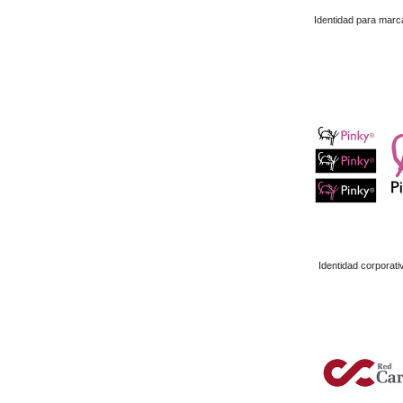
Identidad para marc
Identidad corporati