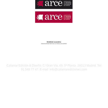
Calamar Edición & Diseño. C/ Gran Vía, 69. 5ª Planta. 28013 Madrid. Tel:
91 548 77 47. E-mail: info@calamarediciones.com