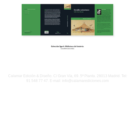
Calamar Edición & Diseño. C/ Gran Vía, 69. 5ª Planta. 28013 Madrid. Tel:
91 548 77 47. E-mail: info@calamarediciones.com