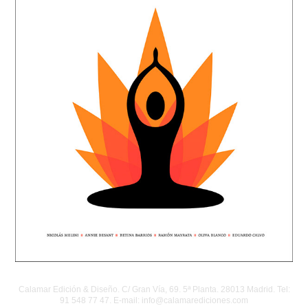
Calamar Edición & Diseño. C/ Gran Vía, 69. 5ª Planta. 28013 Madrid. Tel:
91 548 77 47. E-mail: info@calamarediciones.com