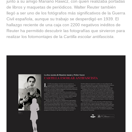
junto a su amigo Mariano Rawicz, con quien realizaba portadas
de libros y maquetas de periódicos. Walter Reuter también
llegó a ser uno de los fotógrafos más significativos de la Guerra
Civil española, aunque su trabajo se desperdigó en 1939. El
hallazgo reciente de una caja con 2200 negativos inéditos de
Reuter ha permitido descubrir las fotografías que sirvieron para
realizar los fotomontajes de la
Cartilla escolar antifascista
.