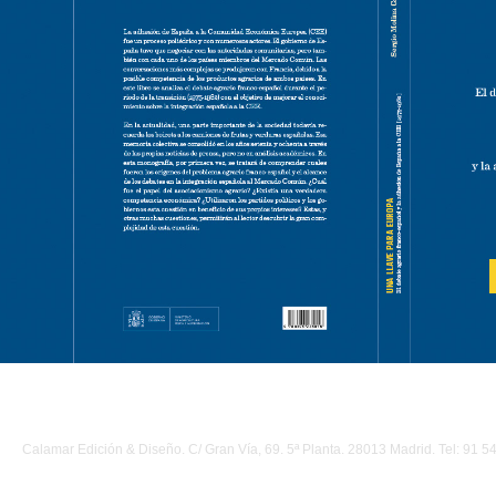
Calamar Edición & Diseño. C/ Gran Vía, 69. 5ª Planta. 28013 Madrid. Tel: 91 