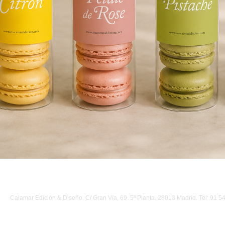
Calamar Edición & Diseño. C/ Gran Vía, 69. 5ª Planta. 28013 Madrid. Tel: 91 